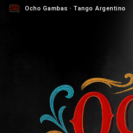
Ocho Gambas · Tango Argentino
Sk