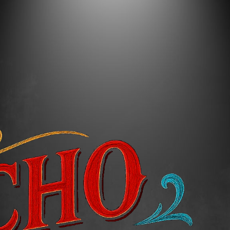
ip to main content
Skip to navigat